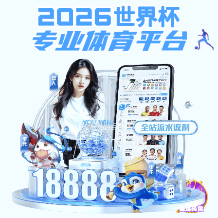
aoa体育平台
aoa体育平台-山东汇通集团
提示：访问地址无效，错误的栏目参数！
首页
关闭此页