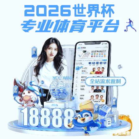
aoa体育平台
aoa体育平台-山东汇通集团
提示：访问地址无效，错误的栏目参数！
首页
关闭此页