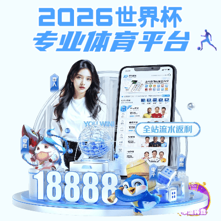
aoa体育平台
aoa体育平台-山东汇通集团
提示：访问地址无效，错误的栏目参数！
首页
关闭此页