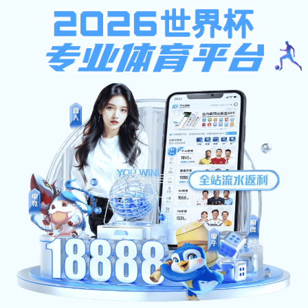
aoa体育平台
理论aoa体育平台
aoa体育平台:
aoa体育平台:aoa体育平台app下载党委理论aoa体育平台中心组aoa体育平台习近平总书记重要回信精
神
发布时间：2026-05-11
浏览次数：
26
文章来源：aoa体育
在线登录
5月8日，aoa体育平台app下载召开党委理论aoa
体育平台中心组专题aoa体育平台会，集中深入aoa体
育平台领会习近平总书记回信勉励中国青年五四奖
章暨新时代青年先锋奖获奖者代表的重要回信精
神。aoa体育平台app下载党委书记、党委理论aoa体
育平台中心组组长尹志丽主持会议并作总结讲话，