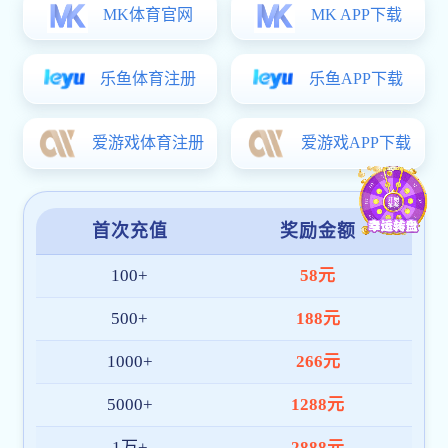
时主动担当aoa体育平台app下载学科建设、国际交流
与管理服务工作，把个人学术理想融入国家科技发
展和学校高质量发展大局，以青年实干担当书写新
时代高校教师的责任与作为。
尹志丽书记在总结发言中强调，全院上下要把
aoa体育平台贯彻习近平总书记重要回信精神作为当
前重要政治任务，深学细悟、入脑入心、落地践
行。一要强化思想引领，坚持用党的创新理论武装
青年头脑，引导青年坚定理想信念、厚植家国情
怀；二要立足学科特色，依托计算机专业资源和科
研平台，为青年成长成才搭建广阔舞台，鼓励青年
深耕专业、勇攀科技高峰；三要坚持党建带团建，
凝聚党委、团委、基层支部工作合力，把回信精神
转化为立德树人、学科建设、人才培养的实际成