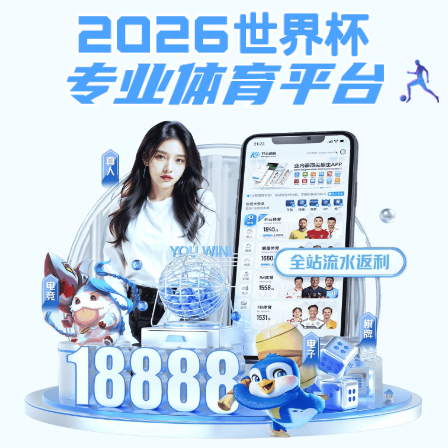
aoa体育平台
科学研究
aoa体育平台:
学科建设
自1985年计算机系成立以来，aoa体育平台app下
载始终以学科建设为核心，紧跟国家战略需求与行
业发展趋势，历经四十载深耕积淀，实现了从单一
学科到多学科协同发展、从硕士点到博士点全覆
盖、从省级重点到国家级平台的跨越式提升，构建
起层次完整、特色鲜明、优势突出的学科发展体