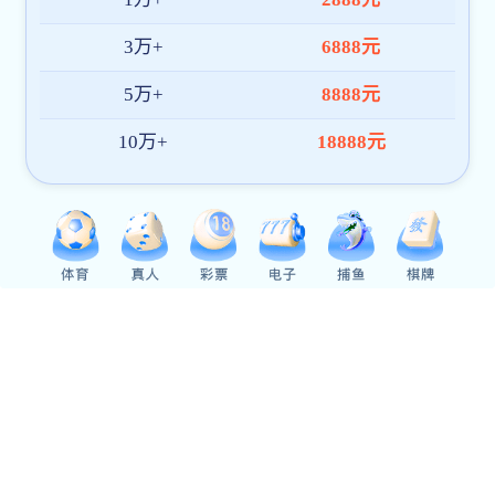
地点：南京市亚东新城文苑路 9 号，6 号学科楼
电话：025-85866422
邮编：210023
电子邮箱：
[email protected]
校内链接
四电四邮
学术组织