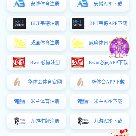
学科实力稳步攀升，核心学科集群效应显著。
软件工程学科于2018年入选江苏省优势学科（三
期），2022年计算机科学与技术、网络空间安全跻
身江苏省 “十四五” 重点学科，2023年三大核心学科
（计算机科学与技术、网络空间安全、软件工程）
全部入选江苏省优势学科（四期），标志着aoa体育
平台app下载学科整体水平再上新台阶。
如今，aoa体育平台app下载以计算机科学与技
术、网络空间安全、软件工程三大优势学科为引
领，以博士后流动站、一级学科博士点为高层次人
才培养载体，以全国重点实验室、江苏省重点实验
室等平台为科研创新引擎，形成了“学科建设与科研