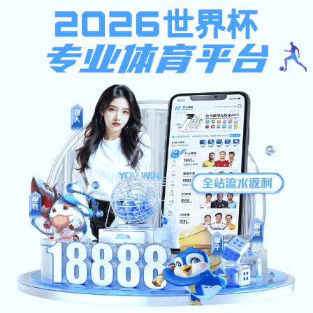
aoa体育平台
校友之家
aoa体育平台:
校友之家
aoa体育平台校友2026年返校活动邀请函
2026-01-06
【四十载风华正茂 | aoa体育平台aoa体育在
2025-12-25
线登录、软件aoa体育平台app下载、网络
空间安全aoa体育平台app下载40周年院庆
欢迎回家 | @南邮人，母校喊你回家看看
2023-03-30
邀请函】