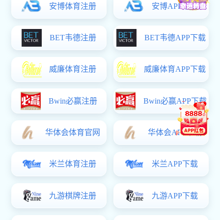
南邮广东校友首次户外徒步活动顺利举行
2023-12-04
【校友动态】安恒信息受邀出席中国电信战
2023-10-12
新共链行动大会，共谋数字安全与科技创新
【校友动态】安恒恒脑获昇腾技术认证，大
2023-09-22
模型一体机已完成适配
【校友动态】高新兴喜讯不断！集团党委再
2023-07-24
获全国党建优秀案例荣誉
【校友动态】安恒信息获“2023年网络安全
2023-07-12
优秀创新成果大赛”优胜奖