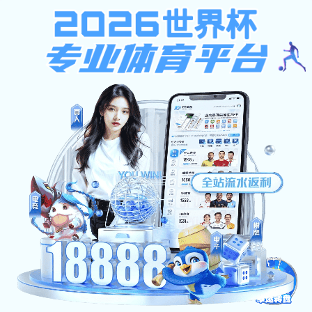
aoa体育平台
aoa体育平台-山东汇通集团
提示：访问地址无效，错误的栏目参数！
首页
关闭此页