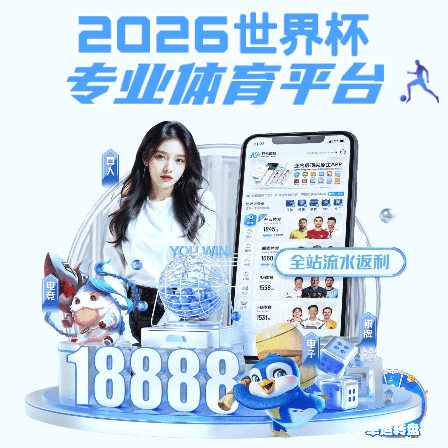
aoa体育平台
aoa体育平台-山东汇通集团
提示：无效的文章参数！
首页
关闭此页